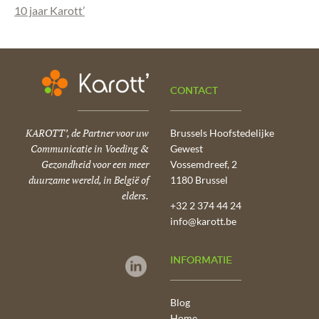
10 jaar Karott’
CONTACT
KAROTT’, de Partner voor uw
Brussels Hoofstedelijke
Communicatie in Voeding &
Gewest
Gezondheid voor een meer
Vossemdreef, 2
duurzame wereld, in België of
1180 Brussel
elders.
+32 2 374 44 24
info@karott.be
INFORMATIE
Blog
Home