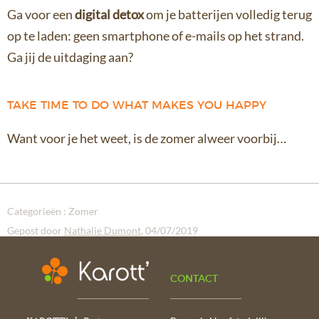
Ga voor een
digital detox
om je batterijen volledig terug
op te laden: geen smartphone of e-mails op het strand.
Ga jij de uitdaging aan?
TAKE TIME TO DO WHAT MAKES YOU HAPPY
Want voor je het weet, is de zomer alweer voorbij…
Categorieën :
Zomer
Gepost door
Nathalie Dumont
, 04/07/2019
CONTACT