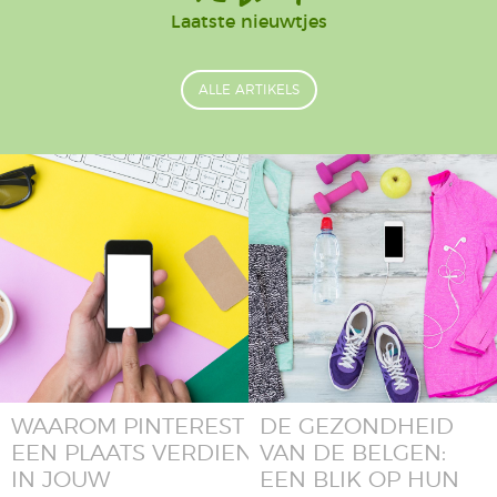
Laatste nieuwtjes
ALLE ARTIKELS
WAAROM PINTEREST
DE GEZONDHEID
EEN PLAATS VERDIENT
VAN DE BELGEN:
IN JOUW
EEN BLIK OP HUN