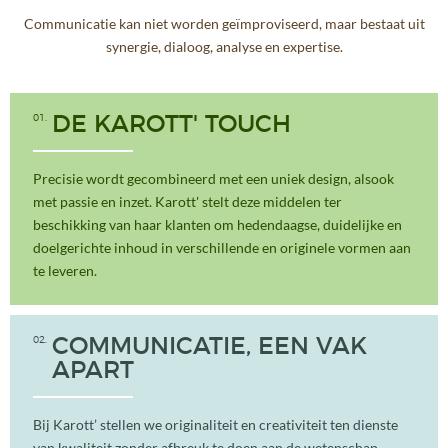
Communicatie kan niet worden geïmproviseerd, maar bestaat uit
synergie, dialoog, analyse en expertise.
01
DE KAROTT' TOUCH
Precisie wordt gecombineerd met een uniek design, alsook
met passie en inzet. Karott' stelt deze middelen ter
beschikking van haar klanten om hedendaagse, duidelijke en
doelgerichte inhoud in verschillende en originele vormen aan
te leveren.
02
COMMUNICATIE, EEN VAK
APART
Bij Karott’ stellen we originaliteit en creativiteit ten dienste
van kwaliteit zonder afbreuk te doen aan de wetenschap.