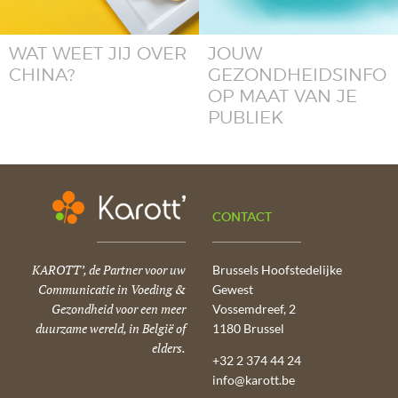
WAT WEET JIJ OVER
JOUW
CHINA?
GEZONDHEIDSINFO
OP MAAT VAN JE
PUBLIEK
CONTACT
KAROTT’, de Partner voor uw
Brussels Hoofstedelijke
Communicatie in Voeding &
Gewest
Gezondheid voor een meer
Vossemdreef, 2
duurzame wereld, in België of
1180 Brussel
elders.
+32 2 374 44 24
info@karott.be