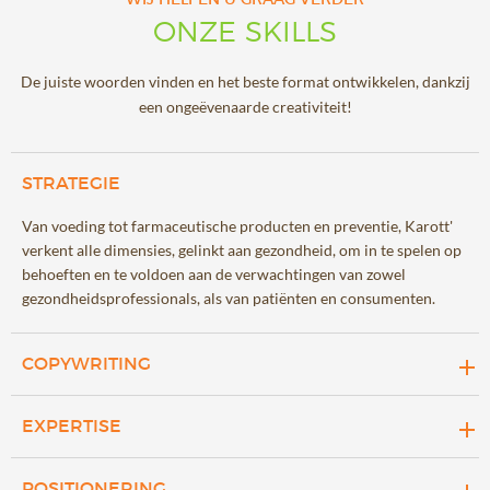
WIJ HELPEN U GRAAG VERDER
ONZE SKILLS
De juiste woorden vinden en het beste format ontwikkelen, dankzij
een ongeëvenaarde creativiteit!
STRATEGIE
Van voeding tot farmaceutische producten en preventie, Karott'
verkent alle dimensies, gelinkt aan gezondheid, om in te spelen op
behoeften en te voldoen aan de verwachtingen van zowel
gezondheidsprofessionals, als van patiënten en consumenten.
COPYWRITING
Wij ontwerpen content rond voeding en gezondheid, gestaafd
EXPERTISE
door de wetenschap en tegelijkertijd krachtig en creatief in een
wereld vol verandering.
De wetenschappelijke experts van Karott zetten zich in om inhoud
POSITIONERING