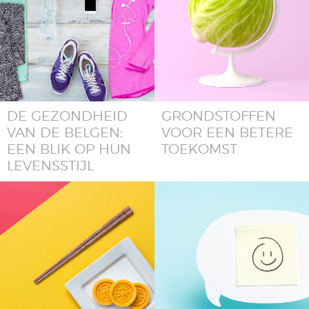
DE GEZONDHEID
GRONDSTOFFEN
VAN DE BELGEN:
VOOR EEN BETERE
EEN BLIK OP HUN
TOEKOMST
LEVENSSTIJL