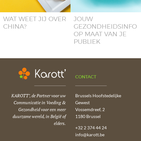
WAT WEET JIJ OVER
JOUW
CHINA?
GEZONDHEIDSINFO
OP MAAT VAN JE
PUBLIEK
CONTACT
KAROTT’, de Partner voor uw
Brussels Hoofstedelijke
Communicatie in Voeding &
Gewest
Gezondheid voor een meer
Vossemdreef, 2
duurzame wereld, in België of
1180 Brussel
elders.
+32 2 374 44 24
info@karott.be