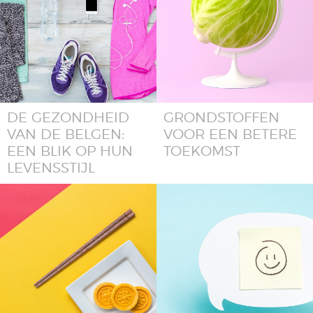
DE GEZONDHEID
GRONDSTOFFEN
VAN DE BELGEN:
VOOR EEN BETERE
EEN BLIK OP HUN
TOEKOMST
LEVENSSTIJL