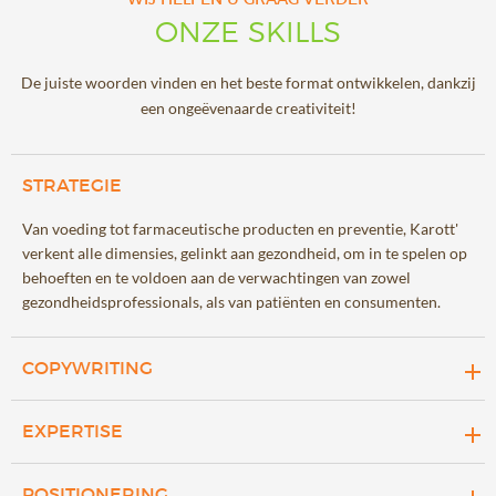
WIJ HELPEN U GRAAG VERDER
ONZE SKILLS
De juiste woorden vinden en het beste format ontwikkelen, dankzij
een ongeëvenaarde creativiteit!
STRATEGIE
Van voeding tot farmaceutische producten en preventie, Karott'
verkent alle dimensies, gelinkt aan gezondheid, om in te spelen op
behoeften en te voldoen aan de verwachtingen van zowel
gezondheidsprofessionals, als van patiënten en consumenten.
COPYWRITING
Wij ontwerpen content rond voeding en gezondheid, gestaafd
EXPERTISE
door de wetenschap en tegelijkertijd krachtig en creatief in een
wereld vol verandering.
De wetenschappelijke experts van Karott zetten zich in om inhoud
POSITIONERING