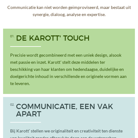
Communicatie kan niet worden geïmproviseerd, maar bestaat uit
synergie, dialoog, analyse en expertise.
01
DE KAROTT' TOUCH
Precisie wordt gecombineerd met een uniek design, alsook
met passie en inzet. Karott' stelt deze middelen ter
beschikking van haar klanten om hedendaagse, duidelijke en
doelgerichte inhoud in verschillende en originele vormen aan
te leveren.
02
COMMUNICATIE, EEN VAK
APART
Bij Karott’ stellen we originaliteit en creativiteit ten dienste
van kwaliteit zonder afbreuk te doen aan de wetenschap.