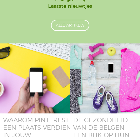
Laatste nieuwtjes
ALLE ARTIKELS
WAAROM PINTEREST
DE GEZONDHEID
EEN PLAATS VERDIENT
VAN DE BELGEN:
IN JOUW
EEN BLIK OP HUN