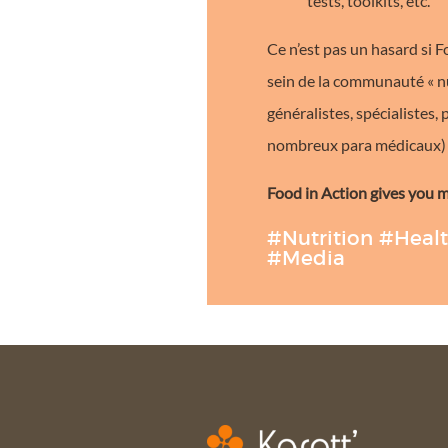
tests, toolkits, etc.
Ce n’est pas un hasard si 
sein de la communauté « nu
généralistes, spécialistes,
nombreux para médicaux) e
Food in Action gives you 
#Nutrition
#Heal
#Media