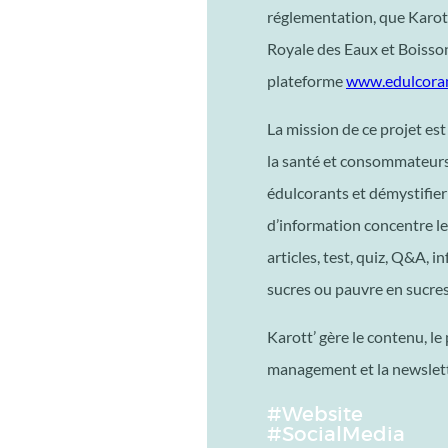
réglementation, que Karott
Royale des Eaux et Boisson
plateforme
www.edulcoran
La mission de ce projet es
la santé et consommateurs
édulcorants et démystifier
d’information concentre le
articles, test, quiz, Q&A, 
sucres ou pauvre en sucre
Karott’ gère le contenu, l
management et la newslett
#Website
#SocialMedia