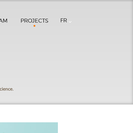
FR
AM
PROJECTS
science.