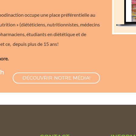
Foodinaction occupe une place préférentielle au
trition » (diététiciens, nutritionnistes, médecins
 pharmaciens, étudiants en diététique et de
t ce, depuis plus de 15 ans!
more.
th
DÉCOUVRIR NOTRE MÉDIA!