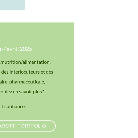
 / avril, 2025
/nutrition/alimentation,
des interlocuteurs et des
taire, pharmaceutique,
voulez en savoir plus?
nt confiance.
AROTT' PORTFOLIO