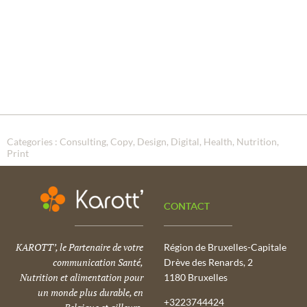
Categories :
Consulting
Copy
Design
Digital
Health
Nutrition
Print
CONTACT
KAROTT’, le Partenaire de votre
Région de Bruxelles-Capitale
communication Santé,
Drève des Renards, 2
Nutrition et alimentation pour
1180 Bruxelles
un monde plus durable, en
+3223744424