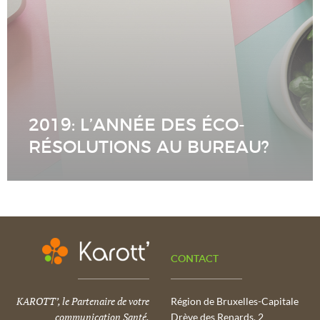
2019: L’ANNÉE DES ÉCO-
RÉSOLUTIONS AU BUREAU?
CONTACT
KAROTT’, le Partenaire de votre
Région de Bruxelles-Capitale
communication Santé,
Drève des Renards, 2