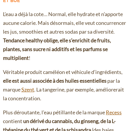
ET BUE
L’eau a déjà la cote… Normal, elle hydrate et n’apporte
aucune calorie. Mais désormais, elle veut concurrencer
les jus, smoothies et autres sodas par sa diversité.
Tendance healthy oblige, elle s’enrichit de fruits,
plantes, sans sucre ni additifs et les parfums se
multiplient
!
Véritable produit caméléon et véhicule d’ingrédients,
elle est aussi associée à des huiles essentielles
par la
marque
Szent
. La tangerine, par exemple, améliorerait
la concentration.
Plus déroutante, l’eau pétillante de la marque
Re
ce
ss
contient
un dérivé du cannabis, du ginseng, de la L-
théanine du thé vert et de la schisandra
(des baies