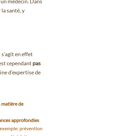
d’un médecin. Dans
 la santé, y
Il s’agit en effet
’est cependant
pas
ine d’expertise de
n matière de
ssances approfondies
r exemple: prévention