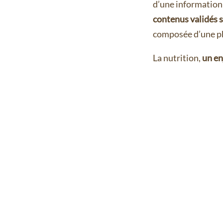
d’une information 
contenus validés 
composée d’une ph
La nutrition,
un en