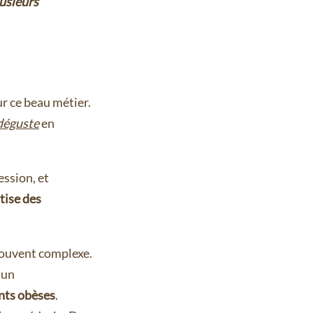
lusieurs
ur ce beau métier.
 déguste
en
ession, et
rtise des
souvent complexe.
 un
nts obèses
.