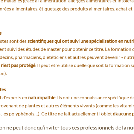
e maladies grâce à l’alimentation, allergies alimentaires et intoléra
enrées alimentaires, étiquetage des produits alimentaires, achat et
s
istes sont des
scientifiques qui ont suivi une spécialisation en nutr
nt suivi des études de master pour obtenir ce titre. La formation 
decins, pharmaciens, diététiciens et autres peuvent devenir « nutri
e n’est pas protégé
. Il peut être utilisé quelle que soit la formation 
on).
tes
nt d’experts en
naturopathie
. Ils ont une connaissance spécifique d
rovenant de plantes et autres éléments vivants (comme les vitamine
 les polyphénols…). Ce titre ne fait actuellement l’objet
d’aucune 
on ne peut donc qu’inviter tous ces professionnels de la nu