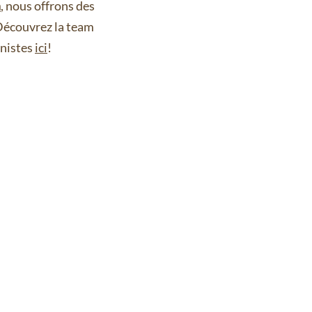
n
, nous offrons des
Découvrez la team
nnistes
ici
!