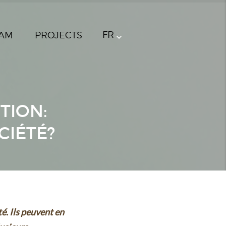
FR
AM
PROJECTS
TION:
CIÉTÉ?
té. Ils peuvent en