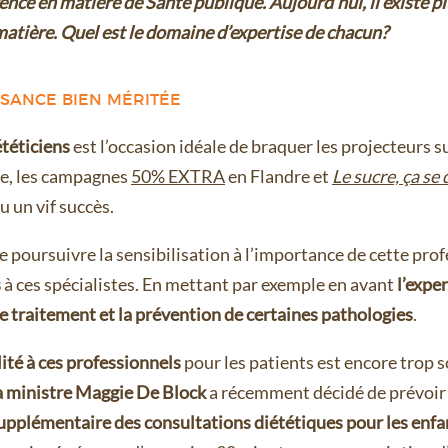
érence en matière de Santé publique. Aujourd’hui, il existe p
 matière. Quel est le domaine d’expertise de chacun?
SANCE BIEN MÉRITÉE
téticiens
est l’occasion idéale de braquer les projecteurs s
e, les campagnes
50% EXTRA
en Flandre et
Le sucre, ça se
 un vif succès.
de poursuivre la sensibilisation à l’importance de cette prof
s
à ces spécialistes. En mettant par exemple en avant
l’expe
le traitement et la prévention de certaines pathologies
.
lité à ces professionnels
pour les patients est encore trop 
a ministre Maggie De Block
a récemment décidé de prévoir
plémentaire des consultations diététiques pour les enfa