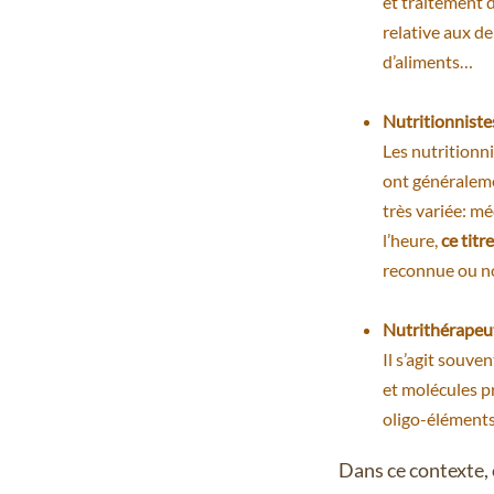
et traitement d
relative aux d
d’aliments…
Nutritionniste
Les nutritionn
ont généraleme
très variée: mé
l’heure,
ce titr
reconnue ou n
Nutrithérapeu
Il s’agit souve
et molécules p
oligo-éléments,
Dans ce contexte, 