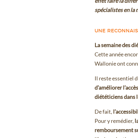
effet faire la diff
spécialistes en la
UNE RECONNAIS
La semaine des dié
Cette année encor
Wallonie ont connu
Il reste essentiel 
d’améliorer l’accè
diététiciens dans 
De fait,
l’accessibi
Pour y remédier,
l
remboursement sup