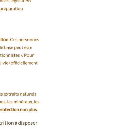
nces, législation
 préparation
ition
. Ces personnes
de base peut être
tionnistes ». Pour
suivie (officiellement
es extraits naturels
s, les minéraux, les
protection non plus
.
trition à disposer