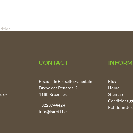
rition
CONTACT
INFORM
Région de Bruxelles-Capitale
Blog
Drève des Renards, 2
Home
, en
1180 Bruxelles
Sitemap
Conditions g
+3223744424
Politique de c
info@karott.be