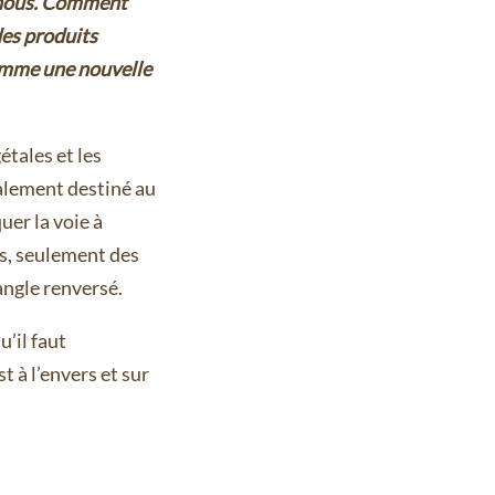
e nous. Comment
des produits
omme une nouvelle
étales et les
alement destiné au
er la voie à
ns, seulement des
angle renversé.
’il faut
t à l’envers et sur