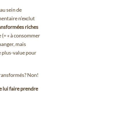
au sein de
mentaire n’exclut
ransformées riches
e (= « à consommer
 manger, mais
e plus-value pour
transformés? Non!
 lui faire prendre