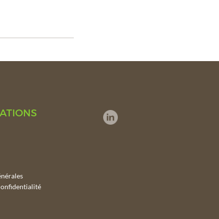
ATIONS
énérales
onfidentialité