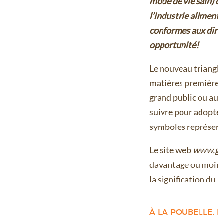
mode de vie sain) 
l’industrie aliment
conformes aux dir
opportunité!
Le nouveau triangl
matières première
grand public ou a
suivre pour adopte
symboles représent
Le site web
www.g
davantage ou moins 
la signification du 
À LA POUBELLE,