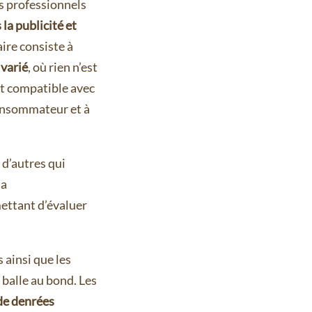
es professionnels
la publicité et
aire consiste à
 varié
, où rien n’est
ait compatible avec
consommateur et à
 d’autres qui
 a
mettant d’évaluer
 ainsi que les
 balle au bond. Les
 de denrées