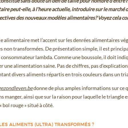
constitue sans doute un défi de taille pour nombre d’entr
aire peut-elle, à l’heure actuelle, introduire sur le marché 
ectives des nouveaux modèles alimentaires? Voyez cela c
e alimentaire met l’accent sur les denrées alimentaires vég
s non transformées. De présentation simple, il est princip
u consommateur lambda. Comme une boussole, il doit indiqu
r une alimentation saine. Pas de chiffres, pas d’explicatio
ant divers aliments répartis en trois couleurs dans un tri
ezondleven.be
donne de plus amples informations sur ce qu
manger, ainsi que sur la raison pour laquelle le triangle es
« bol rouge » situé à côté.
 LES ALIMENTS (ULTRA) TRANSFORMÉS ?