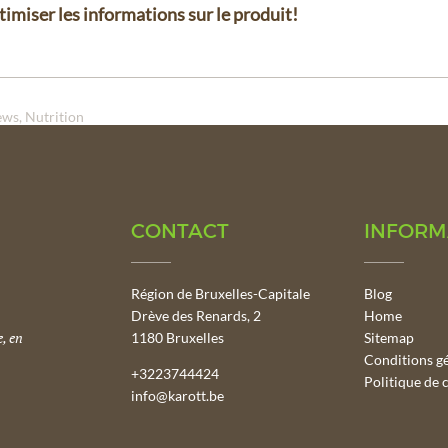
timiser les informations sur le produit!
ews
Nutrition
CONTACT
INFORM
Région de Bruxelles-Capitale
Blog
Drève des Renards, 2
Home
, en
1180 Bruxelles
Sitemap
Conditions g
+3223744424
Politique de c
info@karott.be