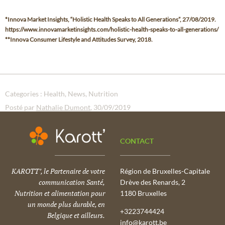
*Innova Market Insights, “Holistic Health Speaks to All Generations”, 27/08/2019.
https://www.innovamarketinsights.com/holistic-health-speaks-to-all-generations/
**Innova Consumer Lifestyle and Attitudes Survey, 2018.
Categories :
Health
News
Nutrition
Posté par
Nathalie Dumont
, 30/09/2019
CONTACT
KAROTT’, le Partenaire de votre
Région de Bruxelles-Capitale
communication Santé,
Drève des Renards, 2
Nutrition et alimentation pour
1180 Bruxelles
un monde plus durable, en
+3223744424
Belgique et ailleurs.
info@karott.be