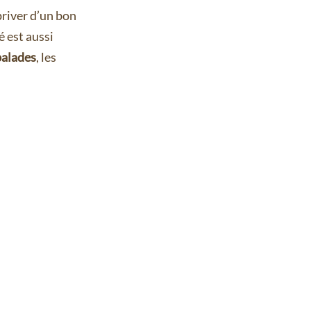
priver d’un bon
é est aussi
balades
, les