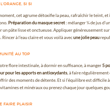
L’ORANGE, SI SI
ment, cet agrume détoxifie la peau, rafraîchir le teint, et 
ono.
Préparation du masque secret
: mélanger ¼ de jus d’u
 un pâte lisse et onctueuse. Appliquer généreusement sur 
 Rincer à l’eau claire et vous voilà avec
une jolie peau
repu
MUNITÉ AU TOP
otre flore intestinale, à dormir en suffisance, à manger
5 po
ur pour les apports en antioxydants
, à faire régulièrement 
frir des moments de détente. Et si l’équilibre est difficile à
e vitamines et minéraux ou prenez chaque jour quelques gou
E FAIRE PLAISIR