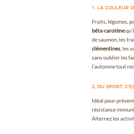
1. LA COULEUR 
Fruits, légumes, p
béta-carotène
qu’i
de saumon, les tran
clémentines
, les 
sans oublier les 
l’automne tout re
2. DU SPORT, C
Idéal pour préveni
résistance immunita
Alternez les activi