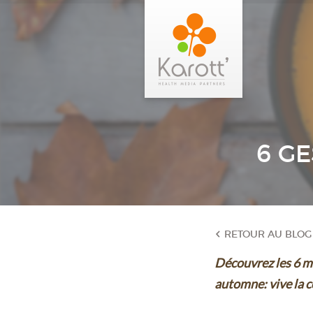
6 G
RETOUR AU BLOG
Découvrez les 6 ma
automne: vive la 