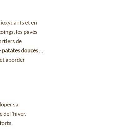
tioxydants et en
coings, les pavés
artiers de
e
patates douces
…
 et aborder
 doper sa
 de l’hiver.
forts.