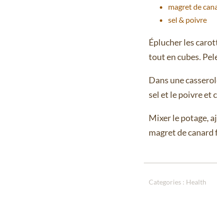
magret de can
sel & poivre
Éplucher les carott
tout en cubes. Pel
Dans une casserole,
sel et le poivre e
Mixer le potage, a
magret de canard 
Categories :
Health