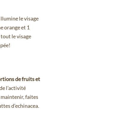
illumine le visage
ne orange et 1
tout le visage
lpée!
rtions de fruits et
de l’activité
 maintenir, faites
ttes d’echinacea.