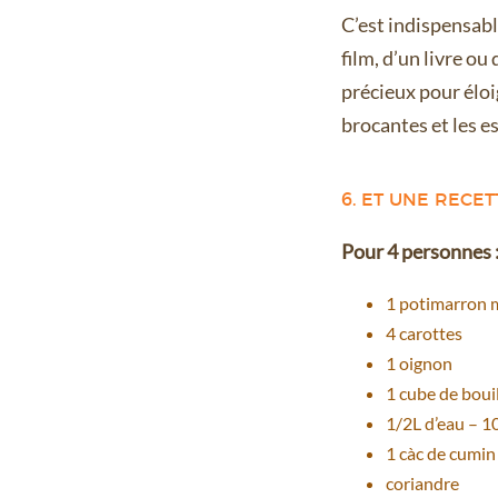
C’est indispensabl
film, d’un livre ou
précieux pour éloi
brocantes et les 
6. ET UNE RECE
Pour 4 personnes 
1 potimarron 
4 carottes
1 oignon
1 cube de bouil
1/2L d’eau – 10
1 càc de cumin
coriandre