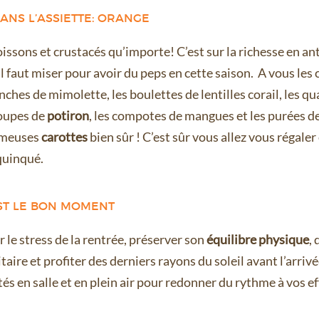
DANS L’ASSIETTE: ORANGE
oissons et crustacés qu’importe! C’est sur la richesse en an
l faut miser pour avoir du peps en cette saison. A vous les 
ches de mimolette, les boulettes de lentilles corail, les qu
soupes de
potiron
, les compotes de mangues et les purées d
fameuses
carottes
bien sûr ! C’est sûr vous allez vous régaler
quinqué.
’EST LE BON MOMENT
r le stress de la rentrée, préserver son
équilibre physique
,
ire et profiter des derniers rayons du soleil avant l’arrivée
tés en salle et en plein air pour redonner du rythme à vos ef