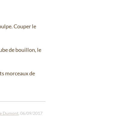
 pulpe. Couper le
ube de bouillon, le
tits morceaux de
ie Dumont
, 06/09/2017