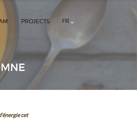
FR
AM
PROJECTS
OMNE
d’énergie cet