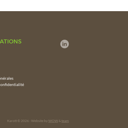
ATIONS
énérales
onfidentialité
Karott © 2026 - Website by
WOW
&
team