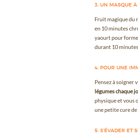
3. UN MASQUE À 
Fruit magique du mo
en 10 minutes chr
yaourt pour former
durant 10 minutes.
4. POUR UNE IM
Pensez à soigner v
légumes chaque jo
physique et vous of
une petite cure d
5. S’ÉVADER ET S